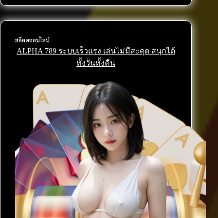
สล็อตออนไลน์
ALPHA 789 ระบบเร็วแรง เล่นไม่มีสะดุด สนุกได้
ทั้งวันทั้งคืน