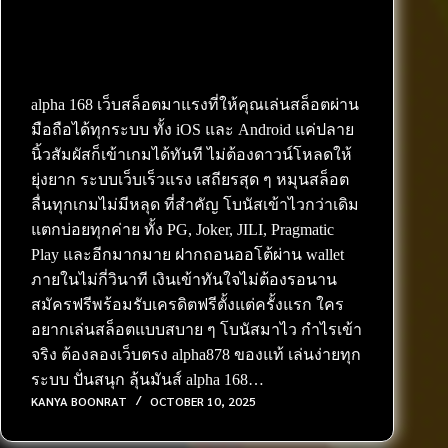
alpha 168 เว็บสล็อตมาแรงที่ให้คุณเล่นสล็อตผ่าน
มือถือได้ทุกระบบ ทั้ง iOS และ Android แค่ปลาย
นิ้วสัมผัสก็เข้าเกมได้ทันที ไม่ต้องดาวน์โหลดให้
ยุ่งยาก ระบบเว็บเร็วแรง เสถียรสุด ๆ หมุนสล็อต
ลื่นทุกเกมไม่มีหลุด ที่สำคัญ โบนัสเข้าไวกว่าเดิม
แตกบ่อยทุกค่าย ทั้ง PG, Joker, JILI, Pragmatic
Play และอีกมากมาย ฝากถอนออโต้ผ่าน wallet
ภายในไม่กี่วินาที เงินเข้าทันใจไม่ต้องรอนาน
สมัครฟรีพร้อมรับเครดิตฟรีตั้งแต่ครั้งแรก ใคร
อยากเล่นสล็อตแบบสบาย ๆ โบนัสมาไว กำไรเข้า
จริง ต้องลองเว็บตรง alpha878 ของแท้ เล่นง่ายทุก
ระบบ ปั่นสนุก ลุ้นมันส์ alpha 168…
KANYA BOONRAT
OCTOBER 10, 2025