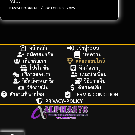
วัน…
KANYA BOONRAT
OCTOBER 9, 2025
หน้าหลัก
เข้าสู่ระบบ
สมัครสมาชิก
บทความ
เกี่ยวกับเรา
สล็อตออนไลน์
โปรโมชั่น
ติดต่อเรา
บริการของเรา
แนะนำเพื่อน
วิธีสมัครสมาชิก
วิธีฝากเงิน
วิธีถอนเงิน
คืนยอดเสีย
คำถามที่พบบ่อย
TERM & CONDITION
PRIVACY-POLICY