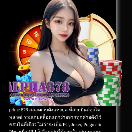
prime 878 สล็อตเว็บดังแห่งยุค ที่สายปั่นต้องไม่
พลาด! รวมเกมสล็อตแตกง่ายจากทุกค่ายดังไว้
ครบในที่เดียว ไม่ว่าจะเป็น PG, Joker, Pragmatic
Play หรือ JILI ก็เลือกเล่นได้ตามใจ เล่นสนุกทุก